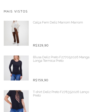
MAIS VISTOS
Calça Fem Deliz Marrom Marrom
R$329,90
Blusa Deliz Preto F277052026 Manga
Longa Termica Preto
R$159,90
T-shirt Deliz Preto F278352026 Lenço
Preto