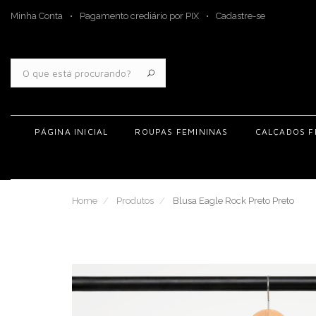
Minha Conta
Pagamento crediário por PIX
Cadastre-se
PÁGINA INICIAL
ROUPAS FEMININAS
CALÇADOS F
Home
Produtos
Blusa Eagle Rock Preto Preto