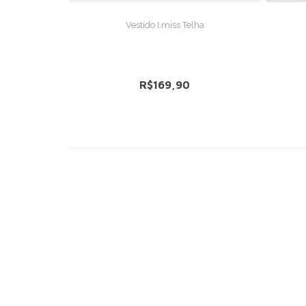
S
VER DETALHES
ge
Vestido I.miss Telha
R$169,90