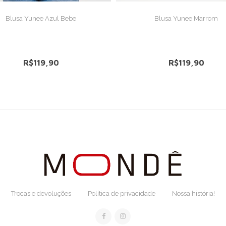
VER DETALHES
VER DETALHES
Blusa Yunee Azul Bebe
Blusa Yunee Marrom
R$119,90
R$119,90
Trocas e devoluções
Política de privacidade
Nossa história!