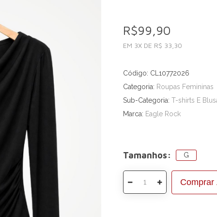
R$99,90
EM 3X DE R$ 33,30
Código: CL10772026
Categoria:
Roupas Femininas
Sub-Categoria:
T-shirts E Blus
Marca:
Eagle Rock
Tamanhos:
G
Comprar 